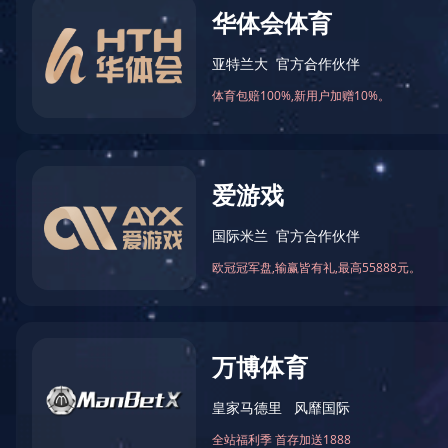
▶ 河南河柴发电机组
▶ 南通通柴发电机组
▶ 沃尔沃发电机组
▶ 潍柴股份发电机组
▶ 广西玉柴发电机组
▶ 济柴发电机组
▶ 奔驰发电机组
▶ 帕金斯柴油发电机组
▶ 道依茨发电机组
类
▶ 韩国斗山发电机组
列
联系我们