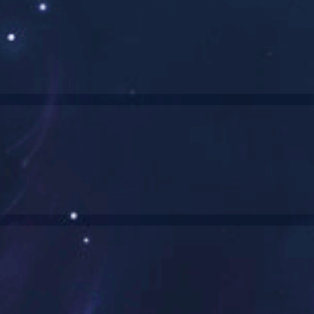
潍柴股份发电机组
产品详述：玉柴发动机股份公司来发发电空气能热泵机组选择使用95
、涡流效应式（直喷式）***速柴油车密度机，含有优秀的动能性、经
点。