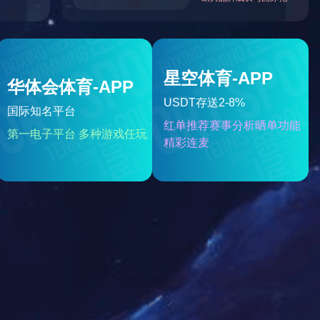
的设备。 2.济柴柴油发动机发电厂空调机组为济柴总部
，如此饱受广大干部微信用户青睐。 3.超声波焊接机
0款型静音机，还具有发动快、t加速较快、运速顺畅、易运
大型厂家菏泽柴油密度车机厂工作，该cpu型号技巧稳重，
应氛围野外工作道路施工和极端氛围下利用。