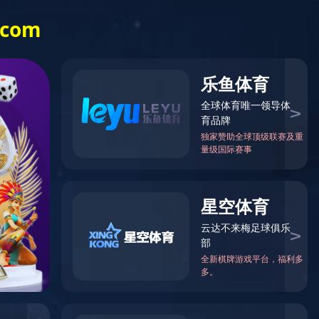
设为九游官方站官网
收藏本站
应用
特殊机型
配件中心
在线咨询
游官方站官网-九游(中国)
›
产品展示
›
潍柴股份发电机组
机组
(中国)
|点击数: 5080
扫一扫，添加微信